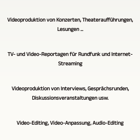
Wenn
Videoproduktion von Konzerten, Theateraufführungen,
es
Lesungen ...
um
Multikamera-
Wir
Aufzeichnungen
TV- und Video-Reportagen für Rundfunk und Internet-
setzen
und
Streaming
bei
Videoproduktion
der
geht,
Auch
Videoaufzeichnung
Videoproduktion von Interviews, Gesprächsrunden,
ist
in
von
Diskussionsveranstaltungen usw.
evovi
diesem
Theateraufführungen,
-
Bereich
Konzerten,
Leipzig
Auch
kann
Video-Editing, Video-Anpassung, Audio-Editing
Lesungen
TV-,
bei
aufgrund
etc.
Medien-,
der
langjähriger