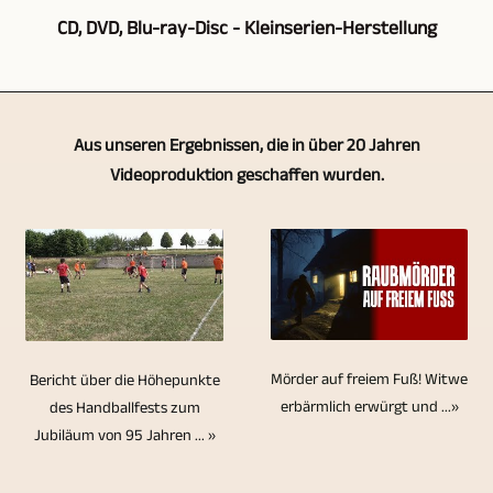
natürlich
Die
Videoproduktion
Videoproduktion
CD, DVD, Blu-ray-Disc - Kleinserien-Herstellung
Tätigkeit
auf
Videoaufzeichnung
ihr
von
auf
das
von
Partner.
Gesprächsrunden,
einen
Zu
Multi-
Veranstaltungen,
Für
Interviews,
großen
unserem
Kamera-
Konzerten,
Aus unseren Ergebnissen, die in über 20 Jahren
solche
Diskussionsveranstaltungen
Erfahrungsschatz
Angebotsspektrum
Verfahren.
Interviews
Videoproduktion geschaffen wurden.
Produktionen
usw.
zurückgegriffen
gehört
Durch
usw.
setzen
ist
werden.
ebenfalls
die
ist
wir
der
Über
die
Multikamera-
selbstverständlich
Kameras
Einsatz
die
Herstellung
Videoaufzeichnung
nur
vom
von
Jahre
von
ist
die
selben
mehreren
wurden
CDs,
es
halbe
Typ
Kameras
Mörder auf freiem Fuß! Witwe
Bericht über die Höhepunkte
mehrere
DVDs
realisierbar,
Miete.
erbärmlich erwürgt und ...»
des Handballfests zum
ein.
sinnvoll.
hundert
und
die
Nach
Jubiläum von 95 Jahren ... »
Hinsichtlich
Insofern
Video-
Blu-
unterschiedlichen
der
der
der