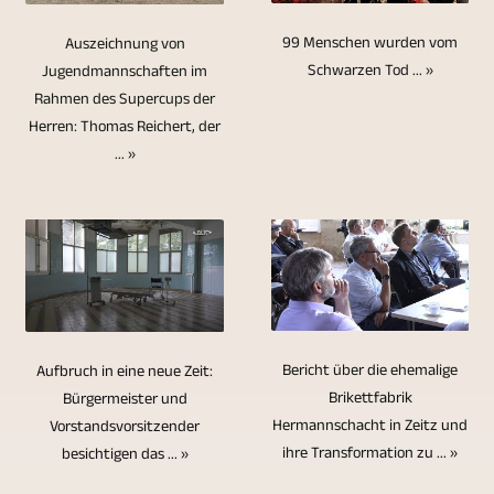
und
Stick,
durch
Video-,
-
teilnehmen,
Informationen
Speicherkarten
99 Menschen wurden vom
Auszeichnung von
eine
Bild-
Leipzig
setzen
über
und
Schwarzen Tod ... »
Jugendmannschaften im
einzige
und
TV-,
wir
Rahmen des Supercups der
Kultur-
Festplatten
Person
Textmaterial
Medien-,
selbstverständlich
Herren: Thomas Reichert, der
und
ist
bedient
vervollständigt.
... »
Videoproduktion
auf
Sportveranstatltungen,
nicht
werden.
Sie
Videos
das
gesellschaftliche
für
Zusätzliche
können
in
bewährte
Ereignisse
die
Kameramänner
auch
8K
Multikameraverfahren.
und
Ewigkeit
sind
bereits
/
In
vielem
gewährleistet.
nicht
vorhandenes
UHD-
wie
mehr.
Blu-
notwendig.
Bild-,
II
weit
Aufgrund
ray-
Bericht über die ehemalige
Aufbruch in eine neue Zeit:
Text-,
/
fernsteuerbare
unserer
Discs,
Brikettfabrik
Bürgermeister und
Video-
UHDTV2
Kameras
Hermannschacht in Zeitz und
Vorstandsvorsitzender
vielen
DVDs
und
/
verwendet
ihre Transformation zu ... »
besichtigen das ... »
Erfahrungen
und
Audiomatrerial
4320p
werden