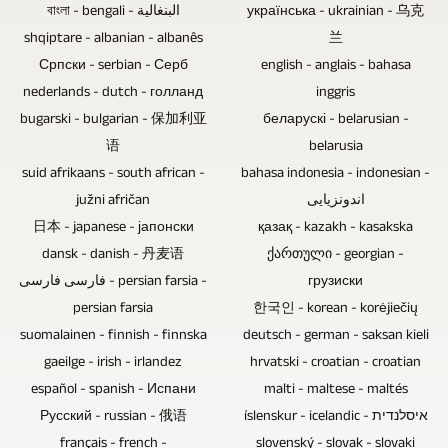
Discs,
বাংলা - bengali - البنغالية
українська - ukrainian - 乌克
liefern
kann
DVDs
shqiptare - albanian - albanês
兰
dieses
verzichtet
und
Српски - serbian - Серб
english - anglais - bahasa
als
werden,
nederlands - dutch - голланд
inggris
CDs
Datei.
wenn
bugarski - bulgarian - 保加利亚
беларускі - belarusian -
sind
es
语
belarusia
bestens
suid afrikaans - south african -
bahasa indonesia - indonesian -
sich
geeignet,
južni afričan
اندونزیایی
um
um
日本 - japanese - јапонски
қазақ - kazakh - kasakska
Gesprächsrunden
Musik,
dansk - danish - 丹麦语
ქართული - georgian -
ohne
Videos
فارسی فارسی - persian farsia -
грузиски
Publikum
oder
persian farsia
한국인 - korean - korėjiečių
handelt.
Dateien
suomalainen - finnish - finnska
deutsch - german - saksan kieli
gaeilge - irish - irlandez
hrvatski - croatian - croatian
zu
español - spanish - Испани
malti - maltese - maltés
verkaufen,
Русский - russian - 俄语
íslenskur - icelandic - איסלנדית
zu
français - french -
slovenský - slovak - slovaki