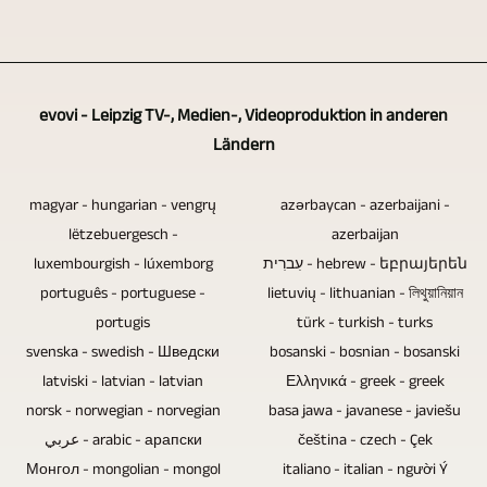
können
CDs
übermitteln.
produzieren.
müssen,
wir
fehlen
Sollen
ist
für
elektronische
z.B.
davon
Sie
Komponenten.
die
evovi - Leipzig TV-, Medien-, Videoproduktion in anderen
abhängig,
für
Somit
Audiotracks
Ländern
ob
nahezu
fehlen
einer
es
allen
diese
magyar - hungarian - vengrų
azərbaycan - azerbaijani -
Konzertaufzeichnung
sich
Themen
potentiellen
lëtzebuergesch -
azerbaijan
gemastert
um
TV-
Schwachstellen
luxembourgish - lúxemborg
עִברִית - hebrew - եբրայերեն
werden,
eine
português - portuguese -
lietuvių - lithuanian - লিথুয়ানিয়ান
Beiträge
und
können
Veranstaltung
portugis
türk - turkish - turks
und
Ursachen
wir
mit
svenska - swedish - Шведски
bosanski - bosnian - bosanski
Video-
für
dies
latviski - latvian - latvian
Ελληνικά - greek - greek
Publikum
Reportagen
Datenverluste.
tun
norsk - norwegian - norvegian
basa jawa - javanese - javiešu
handelt.
produzieren.
Blu-
oder
عربي - arabic - арапски
čeština - czech - Çek
Auf
ray-
Монгол - mongolian - mongol
Sie
italiano - italian - người Ý
Motorschwenkneiger