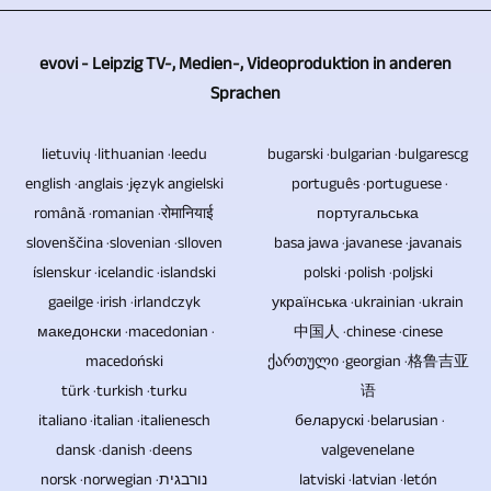
Medien-,
soll.
wir
USB-
Punkt.
Video
Videoproduktion
Es
für
Stick,
Dies
durch
evovi - Leipzig TV-, Medien-, Videoproduktion in anderen
die
bedarf
Sie
Speicherkarten
Sprachen
senkt
Logos,
Möglichkeit,
in
für
und
den
Klappentexten
Videos
jedem
nahezu
Festplatten
lietuvių · lithuanian · leedu
bugarski · bulgarian · bulgarescg
Personalaufwand
und
auch
Fall
allen
ist
english · anglais · język angielski
português · portuguese ·
und
ggf.
in
mehr
română · romanian · रोमानियाई
Themen
nicht
португальська
die
weiterem
8K
als
slovenščina · slovenian · slloven
basa jawa · javanese · javanais
TV-
für
Kosten,
Video-,
/
zwei
íslenskur · icelandic · islandski
polski · polish · poljski
Beiträge
die
da
Bild-
UHD-
Kameras,
gaeilge · irish · irlandczyk
українська · ukrainian · ukrain
und
Ewigkeit
eine
und
македонски · macedonian ·
中国人 · chinese · cinese
II
wenn
Video-
gewährleistet.
einzige
Textmaterial
macedoński
ქართული · georgian · 格鲁吉亚
/
es
Reportagen
Der
Person
vervollständigt.
türk · turkish · turku
语
UHDTV2
sich
produzieren.
Vorteil
italiano · italian · italienesch
беларускі · belarusian ·
mehrere
Sie
/
um
von
dansk · danish · deens
valgevenelane
Kameras
können
4320p
die
Blu-
norsk · norwegian · נורבגית
latviski · latvian · letón