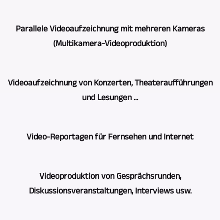
Parallele Videoaufzeichnung mit mehreren Kameras
(Multikamera-Videoproduktion)
Als
Videoaufzeichnung von Konzerten, Theateraufführungen
eines
und Lesungen ...
der
wenigen
Für
Unternehmen,
Video-Reportagen für Fernsehen und Internet
die
bietet
Videoaufzeichnung
evovi
Aus
von
Videoproduktion von Gesprächsrunden,
-
vielen
Konzerten,
Diskussionsveranstaltungen, Interviews usw.
Leipzig
Jahren
Theateraufführungen,
TV-,
Tätigkeit
Lesungen