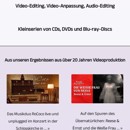
Medien-,
Je
als
Video-Editing, Video-Anpassung, Audio-Editing
etc.
Videoproduktion
nach
Videojournalist
setzen
die
dem,
wuchs
wir
Die
Multi-
was
Kleinserien von CDs, DVDs und Blu-ray-Discs
ein
konsequent
Videoaufzeichnung
Kamera-
der
großer
auf
von
Video-
Auftraggeber
Erfahrungsschatz.
Wir
das
Veranstaltungen,
Produktion.
wünscht
So
können
Multi-
Konzerten,
Aus unseren Ergebnissen aus über 20 Jahren Videoproduktion
Zum
und
entstanden
Ihnen
Kamera-
Interviews
Einsatz
wie
mehrere
die
Verfahren.
usw.
kommen
sich
hundert
Herstellung
Sollen
ist
dabei
die
TV-
von
die
selbstverständlich
professionelle
Situation
Beiträge
CDs,
vielen
nur
Kameras
vor
und
DVDs
unterschiedlichen
die
vom
Ort
Auf den Spuren des
Das Musikduo RoCoco live und
Video-
und
Bereiche
halbe
Übernatürlichen: Reese &
unplugged im Konzert in der
selben
gestaltet,
Reportagen.
Blu-
der
Miete.
Ërnst und die Weiße Frau ... »
Schlosskirche in ... »