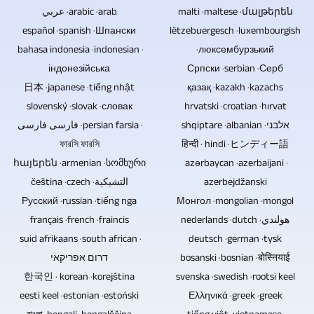
steuern
auch
auszuproduzieren.
Videoaufzeichnung
عربي · arabic · arab
ray-
malti · maltese · մալթերեն
kann.
bereits
von
español · spanish · Шпански
lëtzebuergesch · luxembourgish
Discs,
vorhandenes
Interviews
bahasa indonesia · indonesian ·
· люксембурзький
DVDs
Bild-,
und
індонезійська
Српски · serbian · Серб
und
Text-,
日本 · japanese · tiếng nhật
қазақ · kazakh · kazachs
Gesprächssituationen
CDs
Video-
slovenský · slovak · словак
hrvatski · croatian · hırvat
mit
ist,
und
shqiptare · albanian · אלבני
فارسی فارسی · persian farsia ·
mehreren
dass
ফারসি ফারসি
हिन्दी · hindi · ヒンディー語
Audiomatrerial
Personen
diese
հայերեն · armenian · სომხური
azərbaycan · azerbaijani ·
übermitteln.
handelt.
keinerlei
čeština · czech · التشيكية
azerbejdžanski
Sollen
Fernsteuerbare
Русский · russian · tiếng nga
elektronische
Монгол · mongolian · mongol
z.B.
Kameras
français · french · fraincis
nederlands · dutch · هولندي
Komponenten
die
würde
suid afrikaans · south african ·
deutsch · german · tysk
enthalten.
Audiotracks
zum
דרום אפריקאי
bosanski · bosnian · बोस्नियाई
Blu-
einer
한국인 · korean · korejština
svenska · swedish · rootsi keel
Einsatz
ray-
Konzertaufzeichnung
eesti keel · estonian · estoński
Ελληνικά · greek · greek
kommen,
Discs,