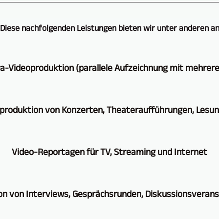
Diese nachfolgenden Leistungen bieten wir unter anderen a
a-Videoproduktion (parallele Aufzeichnung mit mehrer
evovi
produktion von Konzerten, Theateraufführungen, Lesung
-
Leipzig
Die
TV-,
Video-Reportagen für TV, Streaming und Internet
Videoaufzeichnung
Medien-,
von
Videoproduktion
Auch
Theateraufführungen,
on von Interviews, Gesprächsrunden, Diskussionsverans
bietet
in
Konzerten,
Ihnen
diesem