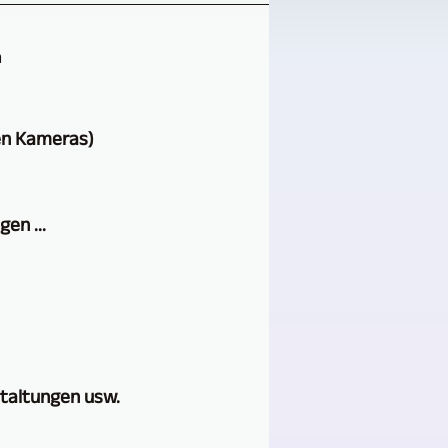
n
en Kameras)
en ...
taltungen usw.