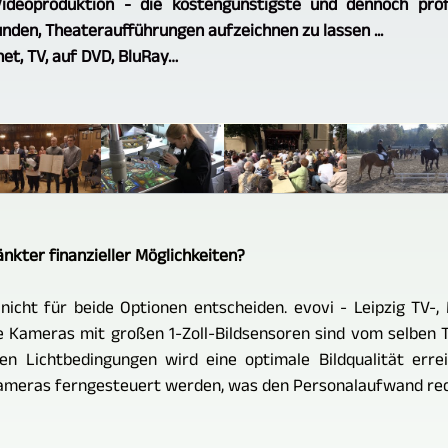
Videoproduktion - die kostengünstigste und dennoch prof
nden, Theateraufführungen aufzeichnen zu lassen ...
net, TV, auf DVD, BluRay…
nkter finanzieller Möglichkeiten?
icht für beide Optionen entscheiden. evovi - Leipzig TV-, 
 Kameras mit großen 1-Zoll-Bildsensoren sind vom selben 
en Lichtbedingungen wird eine optimale Bildqualität err
eras ferngesteuert werden, was den Personalaufwand redu