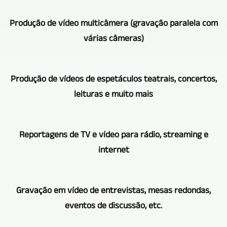
Produção de vídeo multicâmera (gravação paralela com
várias câmeras)
Quando
Produção de vídeos de espetáculos teatrais, concertos,
se
leituras e muito mais
trata
de
Na
gravação
Reportagens de TV e vídeo para rádio, streaming e
gravação
multicâmera
internet
em
e
vídeo
produção
Uma
de
Gravação em vídeo de entrevistas, mesas redondas,
de
riqueza
espetáculos
eventos de discussão, etc.
vídeo,
de
teatrais,
evovi
experiência