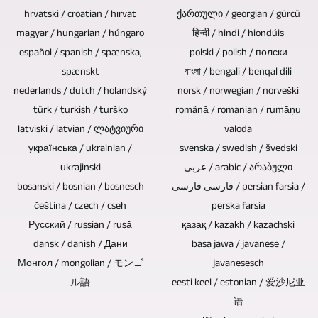
em
Blu-
pode
hrvatski / croatian / hırvat
ქართული / georgian / gürcü
necessário
vídeo
ray,
enviar
magyar / hungarian / húngaro
हिन्दी / hindi / hiondúis
pode
para
DVDs
español / spanish / spænska,
polski / polish / полски
imagens,
ser
você
e
spænskt
বাংলা / bengali / benqal dili
textos,
reduzido
sobre
CDs
nederlands / dutch / holandský
norsk / norwegian / norveški
vídeos
se
türk / turkish / turško
română / romanian / rumāņu
todos
são
e
as
latviski / latvian / ლატვიური
valoda
os
ótimos
materiais
gravações
українська / ukrainian /
svenska / swedish / švedski
tipos
para
de
ukrajinski
de
عربي / arabic / არაბული
de
vender,
áudio
bosanski / bosnian / bosnesch
فارسی فارسی / persian farsia /
vídeo
tópicos.
presentear
existentes.
čeština / czech / cseh
perska farsia
forem
e
Se,
Русский / russian / rusă
қазақ / kazakh / kazachski
conversas
arquivar
dansk / danish / Дани
basa jawa / javanese /
por
e
músicas,
Монгол / mongolian / モンゴ
javanesesch
exemplo,
entrevistas
vídeos
ル語
eesti keel / estonian / 爱沙尼亚
as
sem
语
ou
faixas