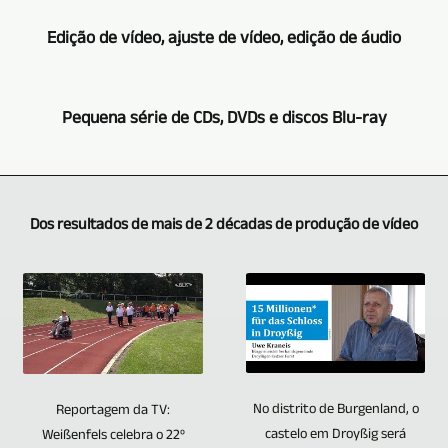
concertos,
-
Dependendo
cresceu
Edição de vídeo, ajuste de vídeo, edição de áudio
leituras,
Leipzig
do
de
etc.,
TV-,
pedido,
muitos
é
A
Medien-,
também
Pequena série de CDs, DVDs e discos Blu-ray
anos
claro
gravação
Videoproduktion
utilizamos
como
que
em
é
várias
jornalista
evovi
várias
vídeo
seu
câmeras
de
-
câmeras
de
Dos resultados de mais de 2 décadas de produção de vídeo
parceiro.
para
vídeo.
Leipzig
são
eventos,
Câmeras
a
Ao
TV-,
usadas.
concertos,
profissionais
produção
longo
Medien-,
Usando
entrevistas,
do
de
dos
Videoproduktion
o
etc.
mesmo
vídeos
anos,
também
método
é
tipo
de
várias
é
multicâmera,
compreensivelmente
são
entrevistas,
No distrito de Burgenland, o
Reportagem da TV:
centenas
seu
realizamos
apenas
castelo em Droyßig será
Weißenfels celebra o 22º
usadas.
eventos