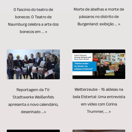
televisão.
Blu-
são
ou
alto
ser
Os
ray
Morte de abelhas e morte de
O fascínio do teatro de
controladas
edição
desempenho.
suficientes
pássaros no distrito de
bonecos: O Teatro de
temas
oferecem
remotamente.
de
evovi
se
Burgenland: exibição ... »
Naumburg celebra a arte dos
pesquisados,
vantagens
De
vídeo.
bonecos em ... »
-
o
bem
específicas
um
As
Leipzig
questionador
como
sobre
ponto
faixas
TV-,
não
os
outras
central,
de
Medien-,
for
locais,
mídias
um
áudio
Videoproduktion
mostrado
eram
de
cinegrafista
ou
também
na
muito
armazenamento,
tem
trilhas
oferece
foto.
diferentes
e
Wetterzeube - 16 aldeias na
Reportagem da TV:
tudo
sonoras
a
Mais
bela Elstertal: Uma entrevista
e
não
Stadtwerke Weißenfels
à
devem
possibilidade
de
em vídeo com Corina
apresenta o novo calendário,
variados.
apenas
vista
ser
Trummer, ... »
de
duas
desenhado ...»
Os
para
e
visualizadas
produzir
câmeras
tópicos
arquivamento.
pode
e
vídeos
são