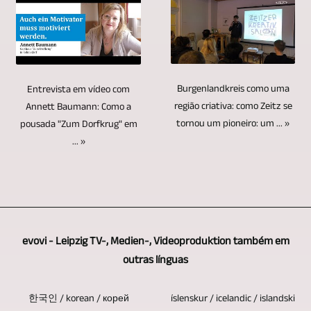
variaram
Discos
alinhar
ajustadas
em
sempre
de
rígidos,
as
quando
8K
necessárias
notícias
pen
câmeras
o
/
quando
e
drives
de
material
UHD-
se
informações
e
Burgenlandkreis como uma
Entrevista em vídeo com
várias
de
II
trata
atuais
cartões
região criativa: como Zeitz se
Annett Baumann: Como a
maneiras.
vídeo
/
de
tornou um pioneiro: um ... »
pousada "Zum Dorfkrug" em
a
de
Desta
for
UHDTV2
entrevistas
... »
eventos
memória
forma,
editado.
/
e
culturais
não
5
Texto
4320p.
conversas
e
duram
ou
adicional,
com
esportivos,
para
mais
imagem
várias
eventos
sempre.
câmeras
e
evovi - Leipzig TV-, Medien-, Videoproduktion também em
pessoas.
sociais
A
podem
material
outras línguas
Dependendo
e
vantagem
ser
de
se
muito
dos
한국인 / korean / корей
íslenskur / icelandic / islandski
operadas
vídeo,
é