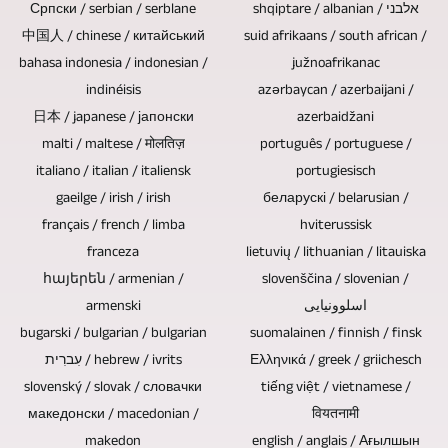
mais.
discos
Српски / serbian / serblane
shqiptare / albanian / אלבני
por
bem
um
Nossa
Blu-
中国人 / chinese / китайський
suid afrikaans / south african /
uma
como
evento
bahasa indonesia / indonesian /
južnoafrikanac
vasta
ray,
única
sinopses,
com
indinéisis
azərbaycan / azerbaijani /
experiência
DVDs
pessoa.
também
público,
日本 / japanese / јапонски
azerbaidžani
é
e
Isso
são
malti / maltese / मोलतिज़
câmeras
português / portuguese /
tão
CDs
economiza
projetados
italiano / italian / italiensk
portugiesisch
de
rica
é
custos
e
gaeilge / irish / irish
беларускі / belarusian /
controle
que
que
de
integrados
français / french / limba
hviterussisk
remoto
podemos
eles
franceza
lietuvių / lithuanian / litauiska
pessoal
durante
também
produzir
não
հայերեն / armenian /
slovenščina / slovenian /
para
a
podem
reportagens
contêm
armenski
اسلوونیایی
você.
edição
ser
bugarski / bulgarian / bulgarian
suomalainen / finnish / finsk
de
nenhum
do
usadas
עִברִית / hebrew / ivrits
Ελληνικά / greek / griichesch
TV
componente
vídeo.
aqui.
slovenský / slovak / словачки
tiếng việt / vietnamese /
e
eletrônico.
Você
македонски / macedonian /
O
वियतनामी
reportagens
Discos
também
makedon
english / anglais / Ағылшын
tempo