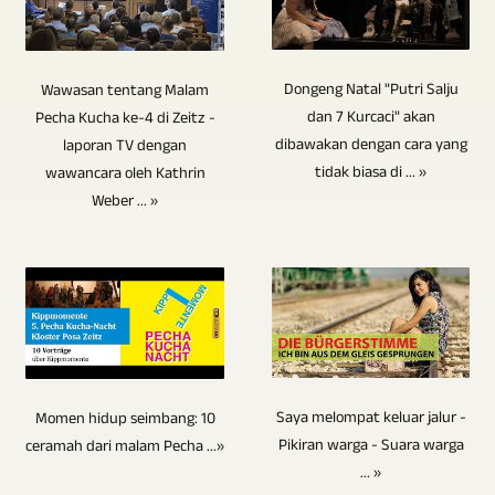
dan
audio.
Videoproduktion
video
budaya,
USB
keselarasan.
Jika
sudah
wawancara
kompetisi
tidak
Ini
bahan
menawarkan
dan
Dongeng Natal "Putri Salju
olahraga,
dirancang
Wawasan tentang Malam
mengurangi
teks
kemungkinan
percakapan
dan 7 Kurcaci" akan
Pecha Kucha ke-4 di Zeitz -
sepak
untuk
tenaga
dan
dibawakan dengan cara yang
untuk
dengan
laporan TV dengan
bola,
bertahan
kerja
gambar
tidak biasa di ... »
wawancara oleh Kathrin
menghasilkan
beberapa
bola
selamanya.
dan
tambahan
Weber ... »
video
orang.
tangan,
Disk
biaya
akan
dalam
Sejauh
acara
Blu-
karena
diintegrasikan,
8K
mana
sosial
ray,
satu
ini
/
kamera
dan
DVD,
orang
tidak
UHD-
yang
banyak
dan
dapat
menjadi
II
dikendalikan
lagi.
CD
mengontrol
masalah.
/
dari
Saya melompat keluar jalur -
Momen hidup seimbang: 10
Kekayaan
tidak
banyak
Logo
UHDTV2
jarak
Pikiran warga - Suara warga
ceramah dari malam Pecha ...»
pengalaman
mengandung
kamera.
dan
... »
/
jauh
kami
komponen