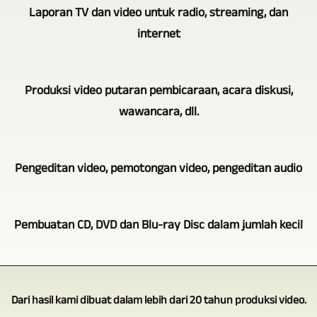
-
Laporan TV dan video untuk radio, streaming, dan
video
Leipzig
internet
pertunjukan
TV-,
teater,
Medien-,
Di
konser,
Produksi video putaran pembicaraan, acara diskusi,
Videoproduktion
area
pembacaan
wawancara, dll.
adalah
ini
puisi,
perekaman
juga,
dll
video
Penggunaan
kita
Pengeditan video, pemotongan video, pengeditan audio
tentunya
multi-
beberapa
dapat
dilakukan
kamera
kamera
memanfaatkan
dengan
Rekaman
dan
juga
Pembuatan CD, DVD dan Blu-ray Disc dalam jumlah kecil
banyak
beberapa
video
produksi
berguna
pengalaman
kamera.
acara,
video.
untuk
berdasarkan
Jangkauan
Dengan
konser,
Untuk
produksi
aktivitas
layanan
menggunakan
wawancara,
Dari hasil kami dibuat dalam lebih dari 20 tahun produksi video.
produksi
video
bertahun-
kami