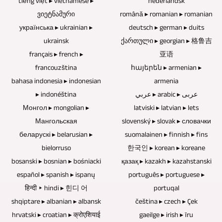
tiếng việt ▸ vietnamese ▸
nederlandsk
dengan
video
video.
DVD,
ვიეტნამური
română ▸ romanian ▸ romanian
mudah
adalah
українська ▸ ukrainian ▸
dan
deutsch ▸ german ▸ duits
diintegrasikan.
diskusi
ukrainsk
ქართული ▸ georgian ▸ 格鲁吉
CD
Dimungkinkan
tanpa
français ▸ french ▸
亚语
ideal
juga
penonton.
francouzština
հայերեն ▸ armenian ▸
untuk
untuk
bahasa indonesia ▸ indonesian
armenia
menjual,
mengedit,
▸ indonéština
عربي ▸ arabic ▸ عربی
memberikan,
mencampur,
Монгол ▸ mongolian ▸
latviski ▸ latvian ▸ lets
atau
Мангольская
slovenský ▸ slovak ▸ словачки
dan
mengarsipkan
беларускі ▸ belarusian ▸
suomalainen ▸ finnish ▸ fins
menguasai
musik
bielorruso
한국인 ▸ korean ▸ koreane
trek
bosanski ▸ bosnian ▸ bośniacki
dan
қазақ ▸ kazakh ▸ kazahstanski
audio
español ▸ spanish ▸ ispanų
português ▸ portuguese ▸
video.
dari
हिन्दी ▸ hindi ▸ 힌디 어
portuqal
rekaman
shqiptare ▸ albanian ▸ albansk
čeština ▸ czech ▸ Çek
konser.
hrvatski ▸ croatian ▸ क्रोएशियाई
gaeilge ▸ irish ▸ īru