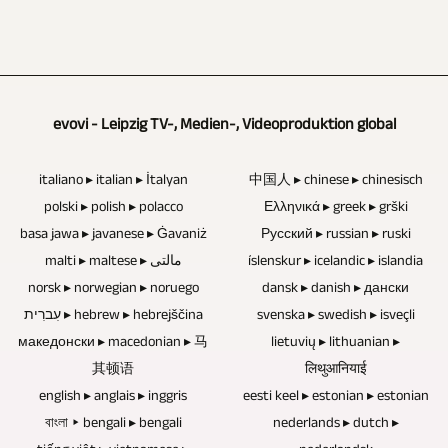
uraian
4320p.
harus
memungkinkan
elektronik
juga
digunakan
Anda
apa
dapat
tergantung
untuk
pun
dirancang
pada
meneliti
yang
evovi - Leipzig TV-, Medien-, Videoproduktion global
dan
apakah
semua
dapat
diintegrasikan.
acara
bidang
menjadi
italiano ▸ italian ▸ İtalyan
中国人 ▸ chinese ▸ chinesisch
Materi
tersebut
subjek
titik
polski ▸ polish ▸ polacco
Ελληνικά ▸ greek ▸ grški
video
dihadiri
basa jawa ▸ javanese ▸ Ġavaniż
yang
lemah
Русский ▸ russian ▸ ruski
dari
oleh
malti ▸ maltese ▸ مالتی
íslenskur ▸ icelandic ▸ islandia
memungkinkan
dan
Anda
penonton.
norsk ▸ norwegian ▸ noruego
dansk ▸ danish ▸ дански
untuk
menyebabkan
sendiri
Upaya
עִברִית ▸ hebrew ▸ hebrejščina
svenska ▸ swedish ▸ isveçli
menghasilkan
hilangnya
atau
македонски ▸ macedonian ▸ 马
lietuvių ▸ lithuanian ▸
teknis
laporan
data.
sumber
其顿语
लिथुआनियाई
berkurang
TV
Cakram
lain
english ▸ anglais ▸ inggris
eesti keel ▸ estonian ▸ estonian
jika
dan
Blu-
বাংলা ▸ bengali ▸ bengali
nederlands ▸ dutch ▸
dapat
rekaman
laporan
ray,