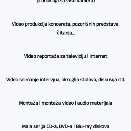
produkcija sa više kamera)
evovi
Video produkcija koncerata, pozorišnih predstava,
-
čitanja...
Leipzig
TV-,
Kada
Medien-,
Video reportaže za televiziju i internet
je
Videoproduktion
u
vam
Zahvaljujući
pitanju
Video snimanje intervjua, okruglih stolova, diskusija itd.
nudi
dugogodišnjoj
video
video
aktivnosti,
snimanje
snimanje
U
možemo
Montaža i montaža video i audio materijala
pozorišnih
sa
zavisnosti
iskoristiti
predstava,
nekoliko
od
i
koncerata,
Razumljivo
kamera
toga
Mala serija CD-a, DVD-a i Blu-ray diskova
bogato
čitanja
je