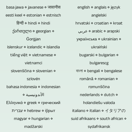
i
video,
/
uvijek
da
vječno.
basa jawa ⋄ javanese ⋄ जावानीस
english ⋄ anglais ⋄ język
poravnanja.
slikovnim
4320p.
potrebne
istražujemo
Blu-
eesti keel ⋄ estonian ⋄ estnisch
angielski
Na
i
kada
हिन्दी ⋄ hindi ⋄ hindi
za
ray
hrvatski ⋄ croatian ⋄ kroat
ovaj
tekstualnim
su
ქართული ⋄ georgian ⋄
عربي ⋄ arabic ⋄ arapski
vas
diskovima,
način
materijalom.
u
Ġorġjan
українська ⋄ ukrainian ⋄
u
DVD-
jedna
Također
pitanju
íslenskur ⋄ icelandic ⋄ islandia
ukraiński
svim
ovima
osoba
možete
tiếng việt ⋄ vietnamese ⋄
bugarski ⋄ bulgarian ⋄
intervjui
mogućim
i
može
poslati
vietnamci
bulgarescg
i
oblastima
CD-
upravljati
postojeći
slovenščina ⋄ slovenian ⋄
বাংলা ⋄ bengali ⋄ bengalese
razgovori
i
ovima
szlovén
română ⋄ romanian ⋄
5
slikovni,
s
da
nedostaju
bahasa indonesia ⋄ indonesian
romunščina
ili
tekstualni,
više
napravimo
elektronske
⋄ الأندونيسية
nederlands ⋄ dutch ⋄
više
video
ljudi.
Ελληνικά ⋄ greek ⋄ греческий
video
komponente.
holandiešu valoda
kamera.
i
Ovisno
עִברִית ⋄ hebrew ⋄ іўрыт
italiano ⋄ italian ⋄ イタリアの
priloge
Dakle,
Ovo
audio
o
magyar ⋄ hungarian ⋄
suid afrikaans ⋄ south african ⋄
i
nedostaju
vam
materijal.
tome
madžarski
sydafrikansk
TV
ove