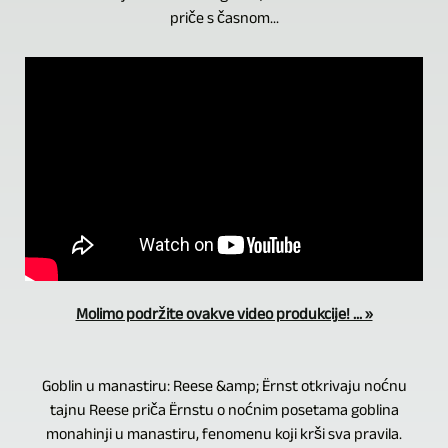
priče s časnom...
Molimo podržite ovakve video produkcije! ... »
Goblin u manastiru: Reese &amp; Ërnst otkrivaju noćnu
tajnu Reese priča Ërnstu o noćnim posetama goblina
monahinji u manastiru, fenomenu koji krši sva pravila.