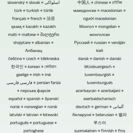
štedi
Ako,
slovenský ⋄ slovak ⋄ اسلواکی
中国人 ⋄ chinese ⋄ চাইনিজ
da
priloge.
potencijalne
troškove
na
türk ⋄ turkish ⋄ török
македонски ⋄ macedonian ⋄
li
slabe
osoblja.
primjer,
français ⋄ french ⋄ 法语
người macedonian
se
tačke
қазақ ⋄ kazakh ⋄ kazakh
Монгол ⋄ mongolian ⋄
audio
radi
i
malti ⋄ maltese ⋄ მალტური
монголски
zapise
o
uzroci
shqiptare ⋄ albanian ⋄
Русский ⋄ russian ⋄ venäjän
snimka
događaju
Албанац
gubitka
kieli
koncerta
s
čeština ⋄ czech ⋄ tékkneska
dansk ⋄ danish ⋄ danski
podataka.
treba
publikom,
한국인 ⋄ korean ⋄ কোরিয়ান
lëtzebuergesch ⋄
Blu-
masterirati,
ovdje
gaeilge ⋄ irish ⋄ irsk
luxembourgish ⋄
ray
to
فارسی فارسی ⋄ persian farsia
luxemburgués
se
diskovi,
možemo
⋄ перська фарсія
azərbaycan ⋄ azerbaijani ⋄
mogu
DVD
učiniti
español ⋄ spanish ⋄ španski
aserbaidschanisch
koristiti
i
norsk ⋄ norwegian ⋄ norsk
deutsch ⋄ german ⋄ آلمانی
mi
i
CD-
latviski ⋄ latvian ⋄ łotewski
беларускі ⋄ belarusian ⋄ 벨라
ili
kamere
ovi
português ⋄ portuguese ⋄
루스어
ga
na
portoghese
za
suomalainen ⋄ finnish ⋄ fins