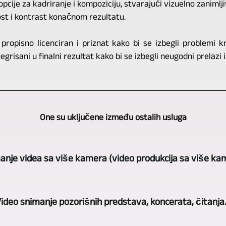
opcije za kadriranje i kompoziciju, stvarajući vizuelno zanimlj
st i kontrast konačnom rezultatu.
ropisno licenciran i priznat kako bi se izbegli problemi k
grisani u finalni rezultat kako bi se izbegli neugodni prelazi i
One su uključene između ostalih usluga
anje videa sa više kamera (video produkcija sa više ka
evovi
ideo snimanje pozorišnih predstava, koncerata, čitanja.
-