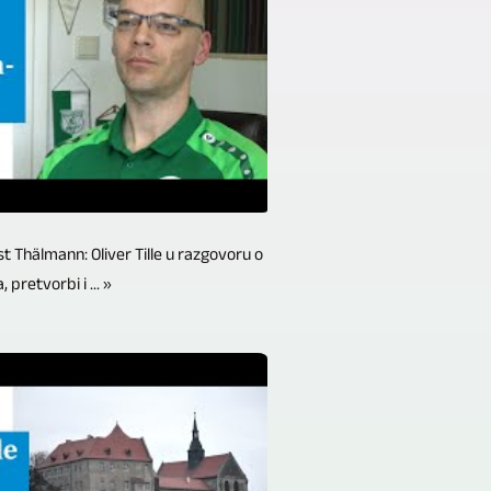
st Thälmann: Oliver Tille u razgovoru o
pretvorbi i ... »