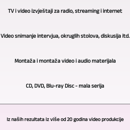
Leipzig
Za
TV-,
TV i video izvještaji za radio, streaming i internet
video
Medien-,
snimanje
Videoproduktion
I
koncerata,
Video snimanje intervjua, okruglih stolova, diskusija itd.
vam
u
pozorišnih
nudi
ovoj
predstava,
Također
video
oblasti
Montaža i montaža video i audio materijala
čitanja
koristimo
snimanje
možemo
itd.,
više
i
se
Video
dosljedno
kamera
produkciju
CD, DVD, Blu-ray Disc - mala serija
osloniti
snimanje
koristimo
za
sa
na
događaja,
metodu
snimanje
više
Naš
bogato
koncerata,
više
intervjua,
kamera.
asortiman
iskustvo
intervjua
Iz naših rezultata iz više od 20 godina video produkcije
kamera.
okruglih
Oslanjamo
usluga
zasnovano
itd.