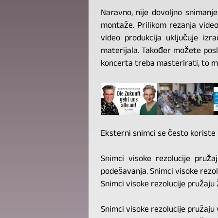
Naravno, nije dovoljno snimanje
montaže. Prilikom rezanja video
video produkcija uključuje izr
materijala. Također možete poslat
koncerta treba masterirati, to m
Eksterni snimci se često koriste u
Snimci visoke rezolucije pruža
podešavanja. Snimci visoke rezolu
Snimci visoke rezolucije pružaju ž
Snimci visoke rezolucije pružaju 