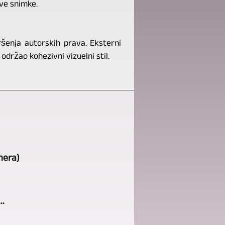
ive snimke.
ršenja autorskih prava. Eksterni
 održao kohezivni vizuelni stil.
mera)
..