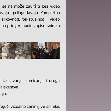
ja se ne može završiti bez video
avaju i prilagođavaju. Kompletna
 slikovnog, tekstualnog i video
o, na primjer, audio zapise snimka
 izrezivanje, zumiranje i druga
R iskustva.
aja.
rajući vizualno zanimljive snimke.