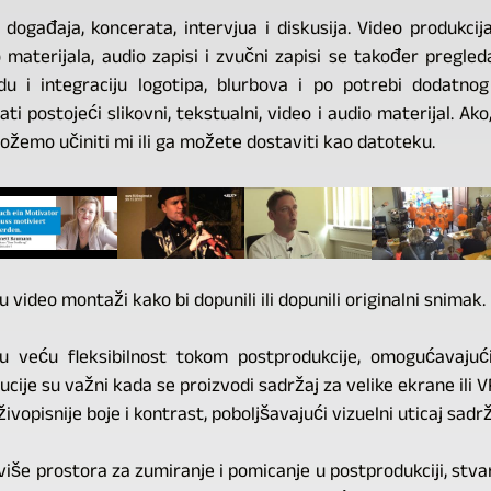
 događaja, koncerata, intervjua i diskusija. Video produkci
 materijala, audio zapisi i zvučni zapisi se također pregled
adu i integraciju logotipa, blurbova i po potrebi dodatnog
i postojeći slikovni, tekstualni, video i audio materijal. Ak
ožemo učiniti mi ili ga možete dostaviti kao datoteku.
 video montaži kako bi dopunili ili dopunili originalni snimak.
ju veću fleksibilnost tokom postprodukcije, omogućavajući
cije su važni kada se proizvodi sadržaj za velike ekrane ili V
ivopisnije boje i kontrast, poboljšavajući vizuelni uticaj sadrž
više prostora za zumiranje i pomicanje u postprodukciji, stva