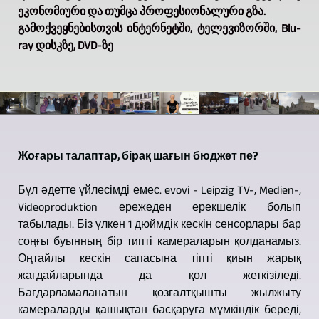
ეკონომიური და თუმცა პროფესიონალური გზა.
გამოქვეყნებისთვის ინტერნეტში, ტელევიზორში, Blu-
ray დისკზე, DVD-ზე
Жоғары талаптар, бірақ шағын бюджет пе?
Бұл әдетте үйлесімді емес. evovi - Leipzig TV-, Medien-,
Videoproduktion ережеден ерекшелік болып
табылады. Біз үлкен 1 дюймдік кескін сенсорлары бар
соңғы буынның бір типті камераларын қолданамыз.
Оңтайлы кескін сапасына тіпті қиын жарық
жағдайларында да қол жеткізіледі.
Бағдарламаланатын қозғалтқышты жылжыту
камераларды қашықтан басқаруға мүмкіндік береді,