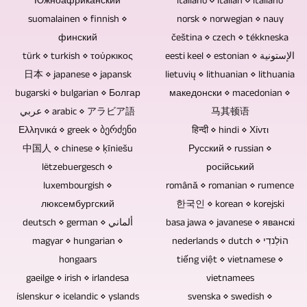
Южноафриканский
italiano ⋄ italian ⋄ italiano
есептерді
болмағандықтан,
және
пікірталас
suomalainen ⋄ finnish ⋄
norsk ⋄ norwegian ⋄ nauy
шығару
бұл
біріктіруді
раундтары
финский
čeština ⋄ czech ⋄ tékkneska
үшін
ықтимал
қамтиды.
türk ⋄ turkish ⋄ τούρκικος
аудиториясыз
eesti keel ⋄ estonian ⋄ الإستونية
жұмыс
осалдық
Егер
日本 ⋄ japanese ⋄ japansk
lietuvių ⋄ lithuanian ⋄ lithuania
жазылса,
істей
және
сіз
bugarski ⋄ bulgarian ⋄ Болгар
македонски ⋄ macedonian ⋄
моторды
аламыз.
деректердің
өзіңізден
عربي ⋄ arabic ⋄ アラビア語
马其顿语
қисайтудың
жоғалу
Ελληνικά ⋄ greek ⋄ ბერძენი
हिन्दी ⋄ hindi ⋄ Χίντι
немесе
қажеті
себебі
中国人 ⋄ chinese ⋄ ķīniešu
Русский ⋄ russian ⋄
басқа
жоқ.
жоқ.
lëtzebuergesch ⋄
російський
көздерден
luxembourgish ⋄
română ⋄ romanian ⋄ rumence
Blu-
алынған
люксембургский
한국인 ⋄ korean ⋄ korejski
ray
бейне
deutsch ⋄ german ⋄ ألماني
basa jawa ⋄ javanese ⋄ яванскі
дискілері,
материалдың
magyar ⋄ hungarian ⋄
nederlands ⋄ dutch ⋄ הוֹלַנדִי
DVD
біріктірілгенін
hongaars
tiếng việt ⋄ vietnamese ⋄
және
қаласаңыз,
gaeilge ⋄ irish ⋄ irlandesa
vietnamees
ықшам
оны
íslenskur ⋄ icelandic ⋄ yslands
svenska ⋄ swedish ⋄