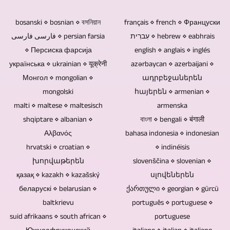
т.б.
дискілердің
емес.
бейне
/
бірнеше
Біздің
жарамдылық
өндірісі
bosanski ⋄ bosnian ⋄ বসনিয়ান
français ⋄ french ⋄ Француски
UHD-
адаммен
көптеген
мерзімі
логотиптерді,
עִברִית ⋄ hebrew ⋄ eabhrais
فارسی فارسی ⋄ persian farsia
II
әңгімелесу.
тәжірибеміздің
шектеулі.
⋄ Персиска фарсија
english ⋄ anglais ⋄ inglés
блюздерді
/
Аудиториясы
арқасында
Blu-
українська ⋄ ukrainian ⋄ यूक्रेनी
azərbaycan ⋄ azerbaijani ⋄
және
UHDTV2
бар
біз
ray
Монгол ⋄ mongolian ⋄
ադրբեջաներեն
қажет
/
оқиға
mongolski
հայերեն ⋄ armenian ⋄
сіз
дискілері,
болған
4320p
болса,
malti ⋄ maltese ⋄ maltesisch
armenska
үшін
DVD
жағдайда
форматында
қашықтан
shqiptare ⋄ albanian ⋄
বাংলা ⋄ bengali ⋄ बंगाली
барлық
дискілері
қосымша
Αλβανός
бейнелер
басқарылатын
bahasa indonesia ⋄ indonesian
дерлік
және
суретті,
hrvatski ⋄ croatian ⋄
⋄ indinéisis
жасау
камералар
тақырыптарда
ықшам
мәтінді
խորվաթերեն
slovenščina ⋄ slovenian ⋄
мүмкіндігін
қолданылады.
теледидар
дискілерде
және
қазақ ⋄ kazakh ⋄ kazašský
սլովեներեն
ұсынады.
Егер
репортаждары
электрондық
беларускі ⋄ belarusian ⋄
ქართული ⋄ georgian ⋄ gürcü
бейне
сұхбаттар,
мен
құрамдас
baltkrievu
português ⋄ portuguese ⋄
материалды
әңгімелер
бейне
бөліктер
suid afrikaans ⋄ south african ⋄
portuguese
жасауды
немесе