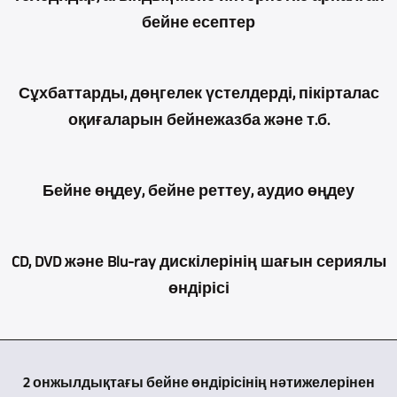
қойылымдарын,
Videoproduktion
бейне есептер
концерттерді,
қызметінің
оқуларды
негізгі
Бейнежурналист
және
Сұхбаттарды, дөңгелек үстелдерді, пікірталас
саласы
ретінде
т.б
оқиғаларын бейнежазба және т.б.
мультикамералық
көп
бейнежазбаларды
бейнежазба
жылдардан
түсіру,
және
Бірнеше
бері
Бейне өңдеу, бейне реттеу, аудио өңдеу
әрине,
бейне
камераларды
мол
бірнеше
өндіру
пайдалану
тәжірибе
камерамен
Оқиғаларды,
болып
әңгімелер,
CD, DVD және Blu-ray дискілерінің шағын сериялы
жинақталды.
жасалады.
концерттерді,
табылады.
сұхбаттар,
өндірісі
Нәтижесінде
Көп
сұхбаттарды
Мұндай
пікірталас
бірнеше
камералық
және
өндірістер
оқиғалары
жүздеген
Біз
жазба
т.б
үшін
және
телерепортаждар
сізге
оқиғаның
бейнежазбаларды
2 онжылдықтағы бейне өндірісінің нәтижелерінен
біз
т.б.
мен
шағын