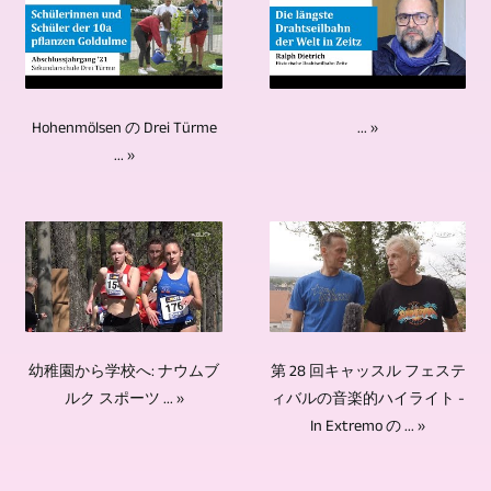
マ
ン
TV-,
じ
わ
デ
ル
タ
Medien-,
て、
れ
ィ
チ
ビ
Videoproduktion
複
た
ス
カ
ュ
は
数
豊
ク
... »
Hohenmölsen の Drei Türme
メ
ー、
あ
の
富
の
... »
ラ
デ
な
カ
な
少
方
ィ
た
メ
経
量
式
ス
の
ラ
験。
生
を
カ
パ
を
数
産
採
ッ
ー
使
百
を
用。
シ
ト
用
の
行
イ
ョ
第 28 回キャッスル フェステ
幼稚園から学校へ: ナウムブ
ナ
し
テ
っ
ベ
ン
ィバルの音楽的ハイライト -
ルク スポーツ ... »
ー
て
レ
て
In Extremo の ... »
ン
を
で
イ
ビ
い
ト
記
す。
ン
レ
ま