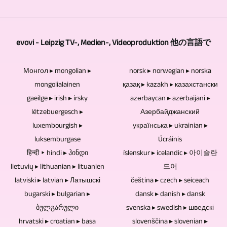
の
録
同
タ
ポ
す。
多
す
じ
ビ
ー
CD、
く
る
タ
ュ
ト、
DVD、
evovi - Leipzig TV-, Medien-, Videoproduktion 他の言語で
の
だ
イ
ー、
ビ
お
エ
け
プ
面
Монгол ▸ mongolian ▸
norsk ▸ norwegian ▸ norska
デ
よ
リ
で
の
談、
mongolialainen
қазақ ▸ kazakh ▸ казахстански
オ
び
ア
は
カ
デ
gaeilge ▸ irish ▸ írsky
azərbaycan ▸ azerbaijani ▸
レ
Blu-
を
十
lëtzebuergesch ▸
Азербайджанский
メ
ィ
ポ
ray
同
分
luxembourgish ▸
українська ▸ ukrainian ▸
ラ
ス
ー
デ
時
で
luksemburgase
Úcráinis
が
カ
ト、
ィ
हिन्दी ▸ hindi ▸ ჰინდი
íslenskur ▸ icelandic ▸ 아이슬란
に
は
複
ッ
お
ス
lietuvių ▸ lithuanian ▸ lituanien
드어
画
あ
数
シ
よ
ク
latviski ▸ latvian ▸ Латышскі
čeština ▸ czech ▸ seiceach
像
り
使
ョ
bugarski ▸ bulgarian ▸
び
は、
dansk ▸ danish ▸ dansk
と
ま
用
ン
ბულგარული
svenska ▸ swedish ▸ шведскі
レ
ア
音
せ
さ
イ
hrvatski ▸ croatian ▸ basa
slovenščina ▸ slovenian ▸
ポ
ー