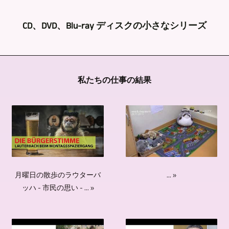
読
グ
イ
リ
会
も
と
ア
CD、DVD、Blu-ray ディスクの小さなシリーズ
ス
な
ち
ビ
ン
ト
ど
ろ
デ
ト
と
evovi
の
ん、
オ
の
し
-
映
イ
私たちの仕事の結果
制
要
て
Leipzig
像
ベ
作
望
の
TV-,
収
ン
に
や
長
Medien-,
録
ト、
関
現
年
Videoproduktion
で
コ
し
場
の
で
は、
ン
て
の
経
は、
一
サ
は、
状
... »
月曜日の散歩のラウターバ
験
CD、
貫
ー
ッハ - 市民の思い - ... »
evovi
況
か
DVD、
し
ト、
-
に
ら
Blu-
て
イ
Leipzig
応
培
ray