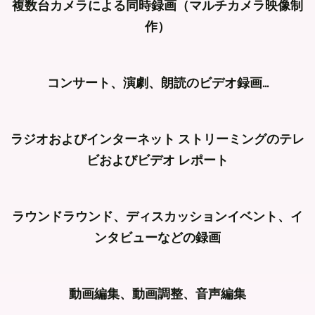
複数台カメラによる同時録画（マルチカメラ映像制
作）
マ
コンサート、演劇、朗読のビデオ録画...
ル
チ
コ
カ
ラジオおよびインターネット ストリーミングのテレ
ン
メ
ビおよびビデオ レポート
サ
ラ
ー
レ
映
ト
ラウンドラウンド、ディスカッションイベント、イ
コ
像
や
ンタビューなどの録画
ー
ジ
演
デ
ャ
劇、
ィ
ク
ー
動画編集、動画調整、音声編集
朗
ン
ラ
ナ