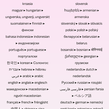
声
ん。
れ
ベ
kroasia
slovensk
ー
カ
で
映
magyar ▸ hungarian ▸
հայերեն ▸ armenian ▸
て
ン
ト
イ
記
像
ungverska, ungverji, ungverskt
armenska
い
ト
が
ブ
録
編
suomalainen ▸ finnish ▸
slovenský ▸ slovak ▸ slóvaicis
ま
な
作
だ
фински
polski ▸ polish ▸ poľský
で
集
す。
ど
成
け
bahasa indonesia ▸ indonesian
беларускі ▸ belarusian ▸
き
な
基
を
さ
で
▸ индонезијски
belarus
る
く
本
行
português ▸ portuguese ▸
れ、
な
bosanski ▸ bosnian ▸ बोस्नियाई
の
し
的
い
португалски
ქართული ▸ georgian ▸
放
く、
は、
て
に
ま
한국인 ▸ korean ▸ Солонгос
грузиски
送
他
マ
映
4K/UHD
す。
עִברִית ▸ hebrew ▸ hébreu
nederlands ▸ dutch ▸
さ
の
ル
像
عربي ▸ arabic ▸ arabic
nederlandsk
以
質
れ
ス
チ
作
english ▸ anglais ▸ englesch
Русский ▸ russian ▸ rosyjski
上
問
ま
ト
カ
品
македонски ▸ macedonian ▸
فارسی فارسی ▸ persian farsia
で
者
し
レ
người macedonian
▸ ペルシア語
メ
は
収
が
た。
ー
français ▸ french ▸ frëngjisht
deutsch ▸ german ▸ nemecký
ラ
完
録。
1